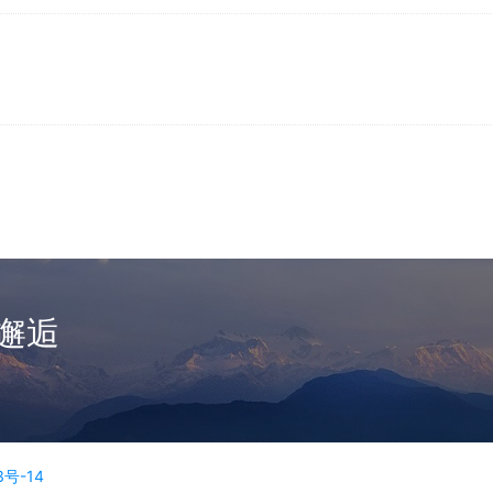
邂逅
3号-14