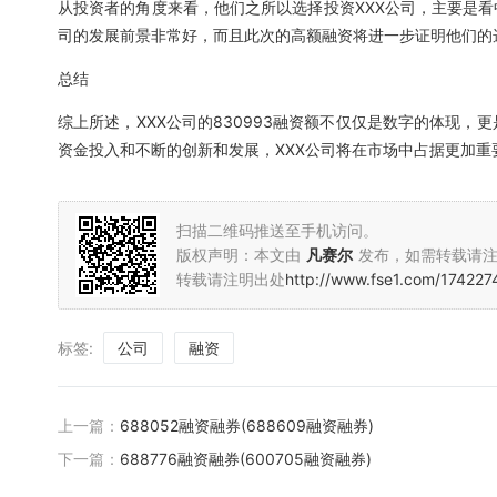
从投资者的角度来看，他们之所以选择投资XXX公司，主要是看
司的发展前景非常好，而且此次的高额融资将进一步证明他们的
总结
综上所述，XXX公司的830993融资额不仅仅是数字的体现
资金投入和不断的创新和发展，XXX公司将在市场中占据更加
扫描二维码推送至手机访问。
版权声明：本文由
凡赛尔
发布，如需转载请
转载请注明出处
http://www.fse1.com/174227
标签:
公司
融资
上一篇：
688052融资融券(688609融资融券)
下一篇：
688776融资融券(600705融资融券)