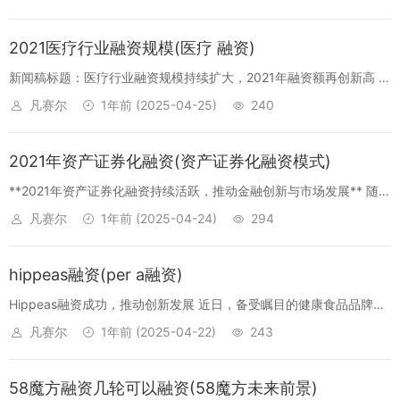
息，以期望继续扩大其在电动汽车领域的市场份额，进一步巩固其在
全球绿色...
2021医疗行业融资规模(医疗 融资)
新闻稿标题：医疗行业融资规模持续扩大，2021年融资额再创新高 随
着科技的不断进步和医疗行业的快速发展，医疗行业融资规模在近年
凡赛尔
1年前
(2025-04-25)
240
来持续扩大。根据最新数据显示，2021年医疗行业融资规模再创新
高，为医疗...
2021年资产证券化融资(资产证券化融资模式)
**2021年资产证券化融资持续活跃，推动金融创新与市场发展** 随着
金融市场的持续深化与活跃，资产证券化（ABS）逐渐成为企业融资
凡赛尔
1年前
(2025-04-24)
294
的重要工具之一。2021年，资产证券化融资在金融市场上表现活跃，
不...
hippeas融资(per a融资)
Hippeas融资成功，推动创新发展 近日，备受瞩目的健康食品品牌
Hippeas成功完成了新一轮的融资。这一消息的公布，在业界引起了
凡赛尔
1年前
(2025-04-22)
243
广泛的关注和热议。 Hippeas自成立以来，一直致力于为消费者...
58魔方融资几轮可以融资(58魔方未来前景)