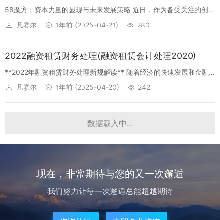
58魔方：资本力量的显现与未来发展策略 近日，作为备受关注的创新
型企业，58魔方凭借其强大的实力和前景，已陆续获得了多轮融资，
凡赛尔
1年前
(2025-04-21)
280
资金实力不断增强。那么，58魔方究竟进行了几轮融资呢？ 一、58
魔方融...
2022融资租赁财务处理(融资租赁会计处理2020)
**2022年融资租赁财务处理新规解读** 随着经济的快速发展和金融
市场的不断深化，融资租赁作为一种重要的融资方式，在各类企业中
凡赛尔
1年前
(2025-04-20)
242
得到了广泛应用。为了规范融资租赁的财务处理，提高财务信息的透
明度和准确...
2003年村集体企业融资(村集体经济组织融资)
2003年村集体企业融资之路：助力乡村振兴的金融新策略 随着经济
的持续发展，2003年村集体企业开始积极寻找新的融资途径，以支持
凡赛尔
1年前
(2025-04-18)
232
地方经济建设。在这个过程中，金融和资本的力量发挥了至关重要的
作用。本文...
2020融资三条红线(企业融资三条红线)
融资之三条红线与资本稳健性策略 近期，各大金融机构正在持续推动
一条金融管理的指导性原则，即“融资三条红线”。这一策略的提出，
凡赛尔
1年前
(2025-04-17)
233