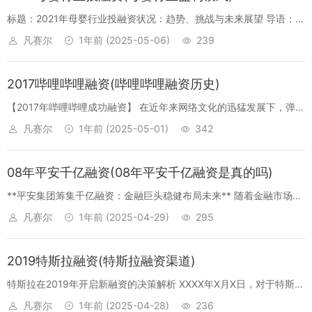
标题：2021年母婴行业投融资状况：趋势、挑战与未来展望 导语：
在经济增长和社会进步的大背景下，母婴行业迎来了繁荣的发展。今
凡赛尔
1年前
(2025-05-06)
239
年以来，投融资市场在母婴领域中异常活跃，多个品牌和企业通过获
得资本的注...
2017哔哩哔哩融资(哔哩哔哩融资历史)
【2017年哔哩哔哩成功融资】 在近年来网络文化的迅猛发展下，弹幕
视频网站哔哩哔哩成为了年轻人热衷的聚集地。2017年，哔哩哔哩再
凡赛尔
1年前
(2025-05-01)
342
次吸引了资本市场的目光，成功完成了新一轮的融资。 一、哔哩哔哩
融资...
08年平安千亿融资(08年平安千亿融资是真的吗)
**平安集团筹集千亿融资：金融巨头稳健布局未来** 随着金融市场的
持续繁荣和资本的流动，平安集团正积极筹备千亿融资，旨在进一步
凡赛尔
1年前
(2025-04-29)
295
加强其在金融领域的竞争力和业务拓展。 一、平安集团积极筹集千亿
融资...
2019特斯拉融资(特斯拉融资渠道)
特斯拉在2019年开启新融资的决策解析 XXXX年X月X日，对于特斯拉
来说，它又迈出了新的发展步伐。特斯拉近日公开了新一轮的融资消
凡赛尔
1年前
(2025-04-28)
236