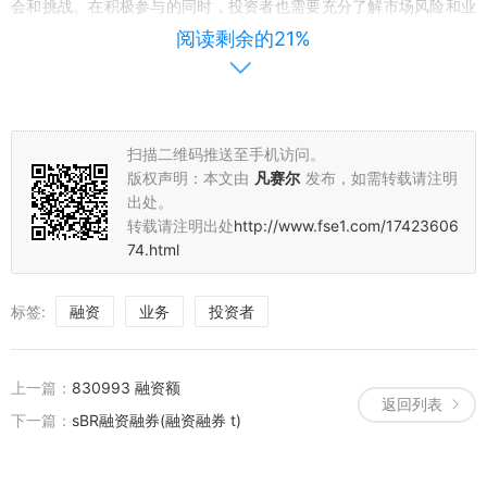
会和挑战。在积极参与的同时，投资者也需要充分了解市场风险和业
务规则，制定合理的投资策略。未来，随着市场的不断发展和投资者
阅读剩余的21%
对多元化投资工具的需求增加，融资融券业务有望成为资本市场的一
大重要力量。
六、展望未来
扫描二维码推送至手机访问。
展望未来，我们相信融资融券业务将继续在资本市场上发挥重要作
版权声明：本文由
凡赛尔
发布，如需转载请注明
用。随着市场的不断发展和创新，更多的公司和投资者将参与到这一
出处。
转载请注明出处
http://www.fse1.com/17423606
业务中，为市场带来更多的活力和机遇。同时，监管部门也将加强监
74.html
管力度，确保市场的稳定和健康发展。
总之，688776融资融券业务的推出为投资者提供了新的投资选择和
标签:
融资
业务
投资者
机会。在合理控制风险的前提下，积极参与这一业务将有助于投资者
实现更好的投资收益。我们期待着未来融资融券业务在资本市场上的
更多精彩表现。
上一篇：
830993 融资额
返回列表
下一篇：
sBR融资融券(融资融券 t)