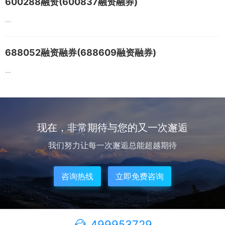
600288融资(600837融资融券)
...
688052融资融券(688609融资融券)
...
现在，非常期待与您的又一次邂逅
我们努力让每一次邂逅总能超越期待
咨询热线
立即免费咨询
499953729