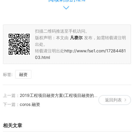
3. 增强企业竞争力：PCR融资有助于企业吸引更多的投资者和合作伙
伴，提升企业的竞争力和市场地位。
总之，PCR融资作为一种新型的融资方式，具有诸多优势和广阔的应
用前景。对于企业而言，把握住PCR融资的机遇，将有助于实现快速
扫描二维码推送至手机访问。
发展和提升市场竞争力。因此，建议广大企业应关注PCR融资的发展
版权声明：本文由
凡赛尔
发布，如需转载请注明
出处。
动态，结合自身实际需求和行业特点，制定合适的PCR融资策略，为
转载请注明出处
http://www.fse1.com/17284481
企业的快速发展提供有力的支持。
03.html
标签:
融资
上一篇：
2019工程项目融资方案(工程项目融资的实施的程序)
返回列表
下一篇：
coros 融资
相关文章