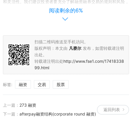
和灵活性。我们建议投资者要充分了解融资融券交易的规则和风险，
理性参与市场交易，共享金融市场的发展成果。未来，我们将继续关
阅读剩余的6%
注该股票的融资融券情况，为广大投资者提供及时、准确的市场信
息。
以上是我为您撰写的关于300123股票融资融券的新闻稿，希望对您
扫描二维码推送至手机访问。
有所帮助。
版权声明：本文由
凡赛尔
发布，如需转载请注明
出处。
转载请注明出处
http://www.fse1.com/17418338
99.html
标签:
融资
交易
股票
上一篇：
273 融资
返回列表
下一篇：
afterpay融资结构(corporate round 融资)