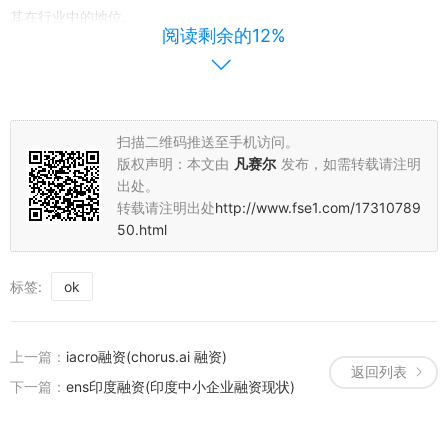
其在行业中的地位。
阅读剩余的12%
总结：
Facebook的历史融资历程是一个充满传奇色彩的资本故事。从初创
阶段的种子轮和天使轮融资，到上市后的后续融资与战略投资，都反
扫描二维码推送至手机访问。
映了Facebook的发展壮大过程。在这个过程中，资本市场的支持起
版权声明：本文由
凡赛尔
发布，如需转载请注明
到了关键作用。同时，Facebook的成长也为投资者带来了丰厚的回
出处。
报。未来，随着科技的不断发展，我们期待看到Facebook在资本市
转载请注明出处
http://www.fse1.com/17310789
场中继续创造更多的奇迹。
50.html
标签:
ok
上一篇：
iacro融资(chorus.ai 融资)
返回列表
下一篇：
ens印度融资(印度中小企业融资现状)