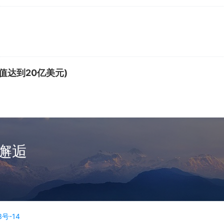
估值达到20亿美元)
邂逅
3号-14