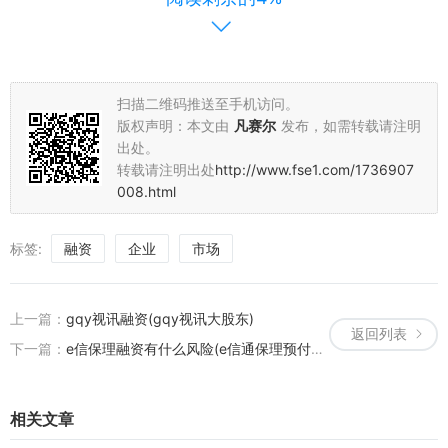
放和透明，为投资者提供更多的机会和选择。通过资本的力量推动企
业的创新和升级，为中国的经济发展注入新的动力。
以上就是关于2021年IPO融资的新闻稿内容。希望对您有所帮助。
扫描二维码推送至手机访问。
版权声明：本文由
凡赛尔
发布，如需转载请注明
出处。
转载请注明出处
http://www.fse1.com/1736907
008.html
标签:
融资
企业
市场
上一篇：
gqy视讯融资(gqy视讯大股东)
返回列表
下一篇：
e信保理融资有什么风险(e信通保理预付款比例)
相关文章