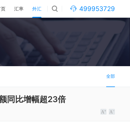
499953729
首页
汇率
外汇
全部
额同比增幅超23倍