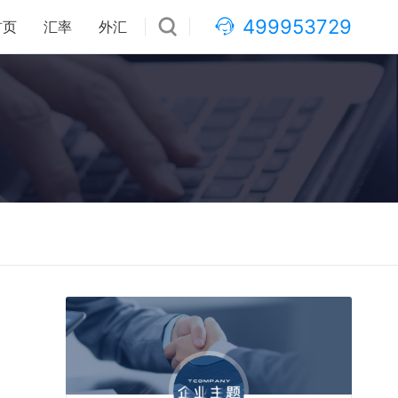
499953729
首页
汇率
外汇