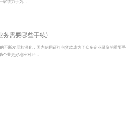
致力于为...
业务需要哪些手续)
市场的不断发展和深化，国内信用证打包贷款成为了众多企业融资的重要手
企业更好地应对经...
已成为人们解决资金需求的重要途径。农业银行作为国内重要的金融机构之
的焦点。本文将详...