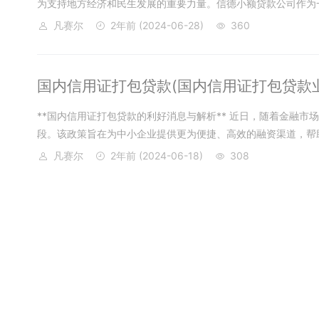
为支持地方经济和民生发展的重要力量。信德小额贷款公司作为一家
凡赛尔
2年前
(2024-06-28)
360
国内信用证打包贷款(国内信用证打包贷款
**国内信用证打包贷款的利好消息与解析** 近日，随着金融
段。该政策旨在为中小企业提供更为便捷、高效的融资渠道，帮助
凡赛尔
2年前
(2024-06-18)
308
农行贷款年龄(农行贷款年龄要求)
**农业银行贷款年龄政策解读** 随着社会经济的发展，贷款
一，其贷款政策备受关注。其中，贷款年龄政策是众多借款人关注
凡赛尔
2年前
(2024-06-17)
281