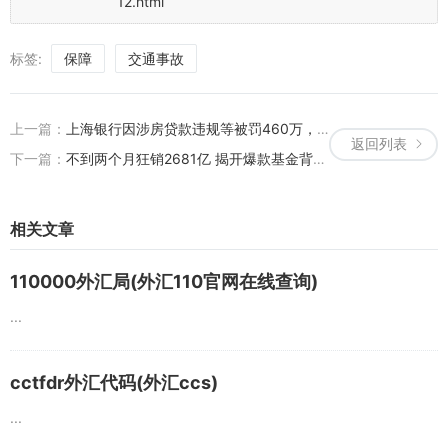
12.html
标签:
保障
交通事故
上一篇：
上海银行因涉房贷款违规等被罚460万，去年末房地产业不良贷款余额同比增幅超23倍
返回列表
下一篇：
不到两个月狂销2681亿 揭开爆款基金背后的秘密
相关文章
110000外汇局(外汇110官网在线查询)
...
cctfdr外汇代码(外汇ccs)
...