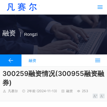
融资
Rongzi
融资
300259融资情况(300955融资融
券)
凡赛尔
2年前
(2024-11-13)
融资
253