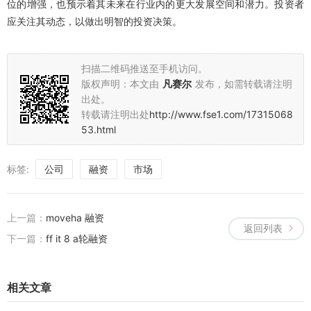
位的增强，也预示着其未来在行业内的更大发展空间和潜力。投资者
应关注其动态，以做出明智的投资决策。
扫描二维码推送至手机访问。
版权声明：本文由
凡赛尔
发布，如需转载请注明
出处。
转载请注明出处
http://www.fse1.com/17315068
53.html
标签:
公司
融资
市场
上一篇：
moveha 融资
返回列表
下一篇：
ff it 8 a轮融资
相关文章