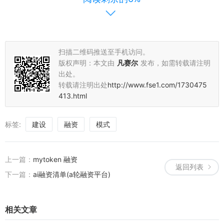
总之，EPC融资建设模式是当前工程建设领域的一种重要融资模式，
它具有降低建设成本、缩短建设周期、优化资源配置和风险分担等优
势。未来，随着经济的发展和技术的进步，EPC融资建设模式将在工
扫描二维码推送至手机访问。
程建设领域发挥更大的作用，为行业的发展带来更多的机遇和挑战。
版权声明：本文由
凡赛尔
发布，如需转载请注明
出处。
转载请注明出处
http://www.fse1.com/1730475
413.html
标签:
建设
融资
模式
上一篇：
mytoken 融资
返回列表
下一篇：
ai融资清单(a轮融资平台)
相关文章