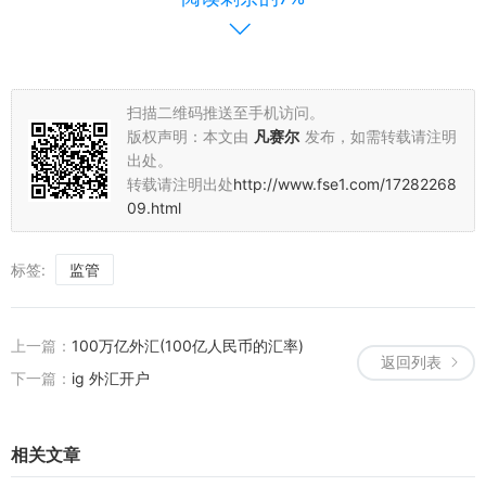
总的来说，IGOFX的外汇监管在保护投资者权益、维护市场秩序以及
促进国际金融交流等方面都发挥着重要作用。作为投资者，在选择外
汇交易平台时，应充分了解其监管情况，选择有良好监管机制的平台
进行投资。只有这样，我们才能更好地保护自己的权益，享受公平、
扫描二维码推送至手机访问。
公正、公开的交易环境。
版权声明：本文由
凡赛尔
发布，如需转载请注明
出处。
转载请注明出处
http://www.fse1.com/17282268
09.html
标签:
监管
上一篇：
100万亿外汇(100亿人民币的汇率)
返回列表
下一篇：
ig 外汇开户
相关文章