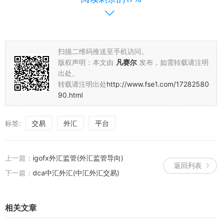
4. 遵守平台规定：投资者在IG平台上进行交易时，应遵守平台规定，
不得进行违规操作。
四、总结
扫描二维码推送至手机访问。
通过以上步骤，投资者可以在IG平台上安全、快速地完成外汇开户流
版权声明：本文由
凡赛尔
发布，如需转载请注明
程。作为一家全球知名的金融交易平台，IG为投资者提供了丰富的交
出处。
易品种和稳定的交易平台。在进行外汇交易时，投资者应充分了解交
转载请注明出处
http://www.fse1.com/17282580
易风险，做好风险评估和资金管理。同时，遵守平台规定，不得进行
90.html
违规操作。相信在IG的帮助下，投资者将能够更好地进行外汇交易，
实现财富增值的目标。
标签:
交易
外汇
平台
上一篇：
igofx外汇监管(外汇监管导向)
返回列表
下一篇：
dca中汇外汇(中汇外汇交易)
相关文章