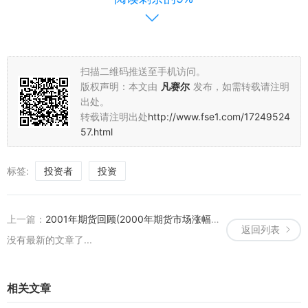
autd期货市场作为一个新兴的金融市场，具有广阔的发展前景和丰富
的投资机会。投资者可以通过分析市场动态、把握行业趋势、关注宏
观经济政策等因素，把握投资机会，实现稳健的投资收益。同时，投
资者也应关注市场风险，合理配置资产，实现风险与收益的平衡。
扫描二维码推送至手机访问。
本文所涉及的市场分析和投资建议仅供参考，不构成任何投资建议或
版权声明：本文由
凡赛尔
发布，如需转载请注明
承诺。投资者在投资前应充分了解市场情况，谨慎决策。
出处。
转载请注明出处
http://www.fse1.com/17249524
57.html
标签:
投资者
投资
上一篇：
2001年期货回顾(2000年期货市场涨幅最大)
返回列表
没有最新的文章了...
相关文章