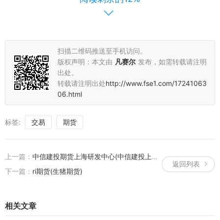
物交割，投资者需按照合约规定的方式和标准进行交割。
总之，上海期货交易为投资者提供了便捷的交易平台和丰富的交易品
种。投资者在交易过程中，应了解并遵守交易所的交易规则和监管政
策，合理控制风险，确保投资行为在可承受的风险范围内。同时，关
扫描二维码推送至手机访问。
注市场动态和政策变化，以便及时调整投资策略。
版权声明：本文由
凡赛尔
发布，如需转载请注明
出处。
希望本文能帮助您更好地了解上海期货交易的流程和注意事项。在进
转载请注明出处
http://www.fse1.com/17241063
行期货交易时，请务必谨慎决策，理性投资。
06.html
标签:
交易
期货
上一篇：
中信建投期货上海研发中心(中信建投上海研究所)
返回列表
下一篇：
ri期货(生猪期货)
相关文章