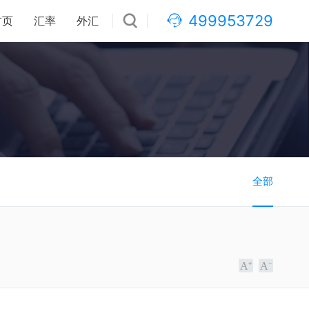
499953729
首页
汇率
外汇
全部