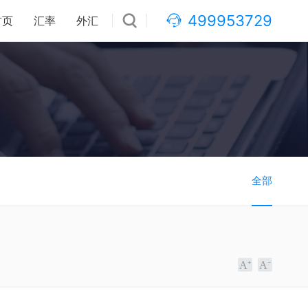
499953729
首页
汇率
外汇
全部