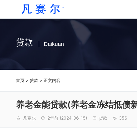
贷款
Daikuan
首页
>
贷款
> 正文内容
养老金能贷款(养老金冻结抵债新
凡赛尔
2年前
(2024-06-15)
贷款
356