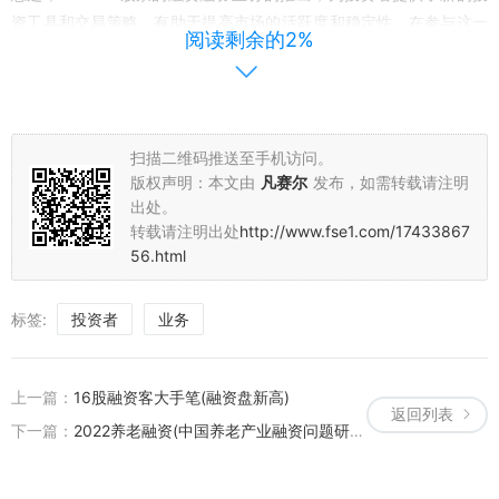
资工具和交易策略，有助于提高市场的活跃度和稳定性。在参与这一
阅读剩余的2%
业务时，投资者应充分了解相关风险，并合理评估自身风险承受能
力，遵守相关法规和规定。我们期待这一业务能够为资本市场的发展
注入新的活力，推动我国资本市场的持续健康发展。
扫描二维码推送至手机访问。
版权声明：本文由
凡赛尔
发布，如需转载请注明
出处。
转载请注明出处
http://www.fse1.com/17433867
56.html
标签:
投资者
业务
上一篇：
16股融资客大手笔(融资盘新高)
返回列表
下一篇：
2022养老融资(中国养老产业融资问题研究)