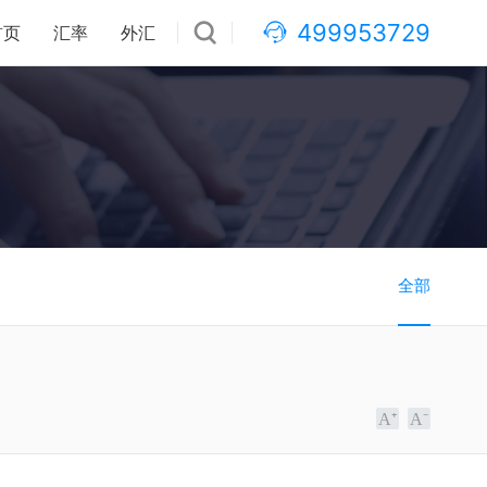
499953729
首页
汇率
外汇
全部