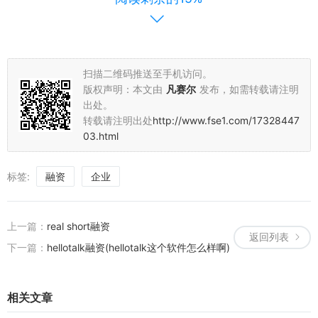
现。企业应持续关注市场动态和政策导向，不断探索新的融资方式，
以适应不断变化的市场环境。同时，企业也应注重提升自身实力和信
誉管理，为降低融资成本提供有力保障。
扫描二维码推送至手机访问。
六、结语
版权声明：本文由
凡赛尔
发布，如需转载请注明
出处。
总之，优化3A融资成本是企业实现可持续发展的重要策略之一。通过
转载请注明出处
http://www.fse1.com/17328447
以上措施的实施，企业可以更好地把握市场机遇，降低资金成本，为
03.html
企业的长远发展奠定坚实基础。希望本文的讨论能为广大企业家提供
有益的参考和启示。
标签:
融资
企业
上一篇：
real short融资
返回列表
下一篇：
hellotalk融资(hellotalk这个软件怎么样啊)
相关文章