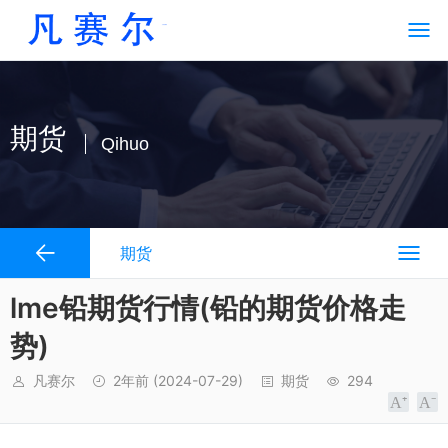
期货
Qihuo
期货
lme铅期货行情(铅的期货价格走
势)
凡赛尔
2年前
(2024-07-29)
期货
294