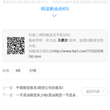
掌握基本分析和技术分析方法，并根据自身的风险承受能力和投资目
标，制定合理的投资策略。同时，要关注全球经济形势、政策调整等
阅读剩余的6%
因素的变化，及时调整投资方向和持仓结构。
综上所述，LME铅期货行情受多种因素影响，投资者应保持关注市场
动态，合理安排投资策略。在未来，我们也将继续关注LME铅期货市
扫描二维码推送至手机访问。
场的行情变化，为投资者提供及时的市场分析和投资建议。
版权声明：本文由
凡赛尔
发布，如需转载请注明
出处。
转载请注明出处
http://www.fse1.com/17222308
06.html
标签:
ME
行情
上一篇：
中期期货股东(期货公司的股东)
返回列表
下一篇：
一手原油期货多少钱(原油期货一手是多少数量)