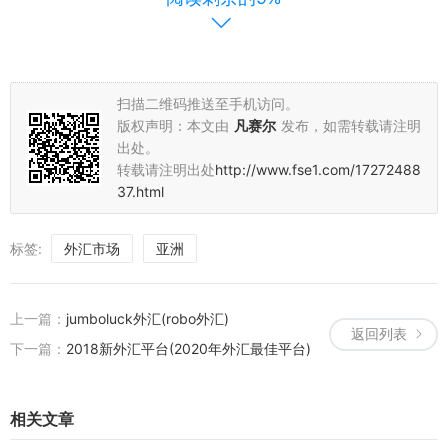
总体来看，亚洲外汇市场在全球外汇市场中具有举足轻重的地位。未
来，随着全球经济形势的不断变化和金融市场的不断创新，亚洲外汇
市场将迎来更加广阔的发展空间。我们应密切关注市场动态，把握机
遇，为投资者提供更加准确、及时的市场信息和分析。
扫描二维码推送至手机访问。
以上就是关于亚洲外汇市场的简要分析和前景展望。希望对大家有所
版权声明：本文由
凡赛尔
发布，如需转载请注明
帮助。
出处。
转载请注明出处
http://www.fse1.com/17272488
37.html
标签:
外汇市场
亚洲
上一篇：
jumboluck外汇(robo外汇)
返回列表
下一篇：
2018新外汇平台(2020年外汇最佳平台)
相关文章