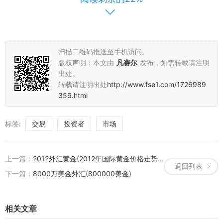
六、灵活运用杠杆，提高收益
在外汇市场中，灵活运用杠杆可以放大收益和降低风险。这位投资者
在资金允许的范围内适当运用杠杆进行交易。同时，他密切关注市场
扫描二维码推送至手机访问。
行情变化和风险点变化情况及时调整杠杆比例确保投资安全。
版权声明：本文由
凡赛尔
发布，如需转载请注明
出处。
总之以100美元玩转外汇市场需要投资者具备扎实的专业知识、谨慎
转载请注明出处
http://www.fse1.com/1726989
的资金管理、合适的交易平台和策略以及灵活的应对能力。通过不断
356.html
学习和总结经验教训投资者可以在外汇市场中获得稳定的收益并实现
财富增值的目标。
标签:
交易
投资者
市场
以上就是关于以100美元玩转外汇市场的相关介绍希望对广大投资者
有所帮助。在投资过程中请务必注意风险控制合理规划资金并谨慎决
上一篇：
2012外汇黄金(2012年国际黄金价格走势图)
策。祝您投资顺利！
返回列表
下一篇：
8000万美金外汇(800000美金)
相关文章