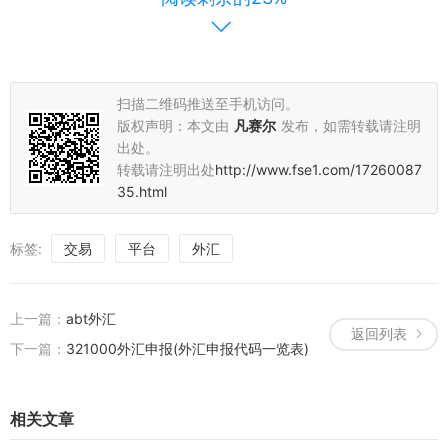
2. 提高交易效率：便捷的交易执行工具和策略分析功能使交易更为高
效。
3. 保障资金安全：严格的风控系统和加密技术保障资金和用户信息安
扫描二维码推送至手机访问。
全。
版权声明：本文由
凡赛尔
发布，如需转载请注明
出处。
4. 适应不同需求：多种交易工具和策略分析功能满足不同投资者的需
转载请注明出处
http://www.fse1.com/17260087
求。
35.html
总结：选择一个专业的live外汇平台是保障投资安全、提高投资收益的
重要前提。在挑选时，要充分了解平台的资质、安全设置以及服务质
标签:
交易
平台
外汇
量等因素。投资者还需在市场中保持谨慎和冷静的头脑，通过不断地
学习和掌握更多的知识和技巧来更好地应对市场的变化和挑战。希望
广大投资者都能在专业、安全的live外汇平台上找到属于自己的投资之
上一篇：
abt外汇
返回列表
道。
下一篇：
321000外汇申报(外汇申报代码一览表)
相关文章