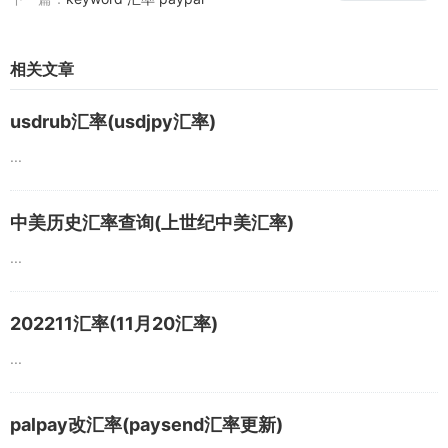
相关文章
usdrub汇率(usdjpy汇率)
...
中美历史汇率查询(上世纪中美汇率)
...
202211汇率(11月20汇率)
...
palpay改汇率(paysend汇率更新)